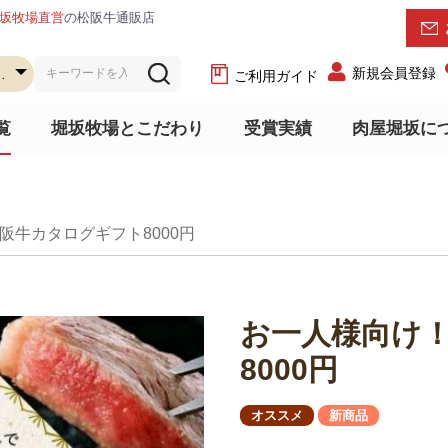
坂牧場直営
の松阪牛通販店
新規会員登録
ご利用ガイド
覧
堀坂牧場とこだわり
受賞実績
肉屋堀坂に
阪牛カタログギフト8000円
お一人様向け
8000円
オススメ
新商品