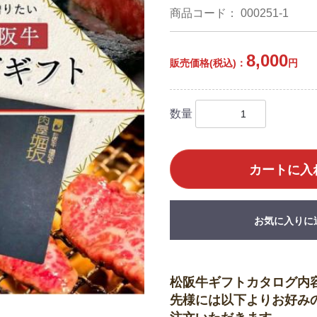
商品コード：
000251-1
8,000
販売価格(税込)：
円
数量
カートに入
お気に入りに
松阪牛ギフトカタログ内
先様には以下よりお好み