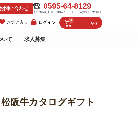
0595-64-8129
お問い合わせ
【受付時間】10：00～18：30
【定休日】木曜日
0
お気に入り
ログイン
￥0
ついて
求人募集
！松阪牛カタログギフト