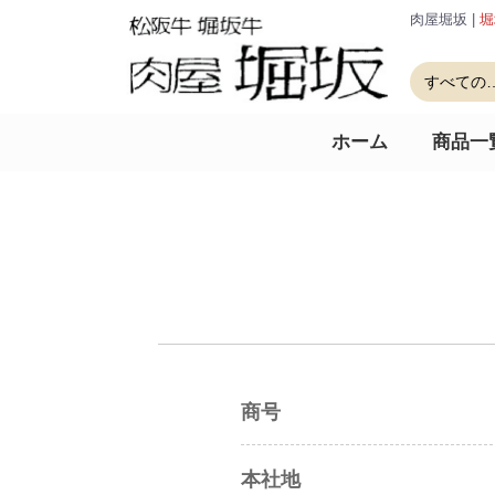
肉屋堀坂 |
堀
ホーム
商品一
商号
本社地