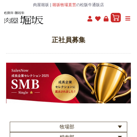
肉屋堀坂 |
堀坂牧場直営
の松阪牛通販店
正社員募集
牧場部