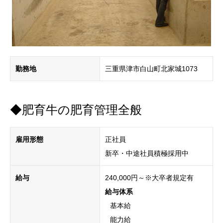
勤務地
三重県津市白山町北家城1073
◆肥育牛の肥育管理全般
雇用形態
正社員
新卒・中途社員積極採用中
給与
240,000円～※大卒者規定有
給与体系
基本給
能力給