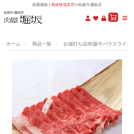
肉屋堀坂 |
堀坂牧場直営
の松阪牛通販店
ホーム
商品一覧
お値打ち品!松阪牛バラスライス8