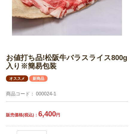
お値打ち品!松阪牛バラスライス800g
入り※簡易包装
オススメ
新商品
商品コード：
000024-1
6,400
販売価格(税込)：
円